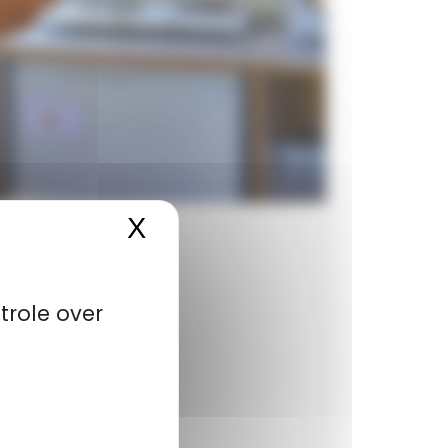
X
Cookiesbanner verber
trole over