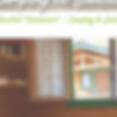
Camping de Saulie
tuurhut “Panneciere” - Camping de Saul