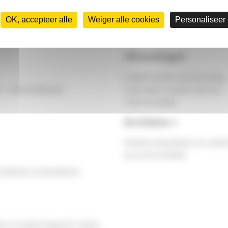
OK, accepteer alle
Weiger alle cookies
Personaliseer
Uitrustingen
1 elektrische verwarming
 + uitschuifbed)
Overdekt houten terras
Tuinmeubilair
De Kleine +
Welkomstpakket en welko
accommodatie
koelkast, kookplaten,
ir of watertappunt. Maar