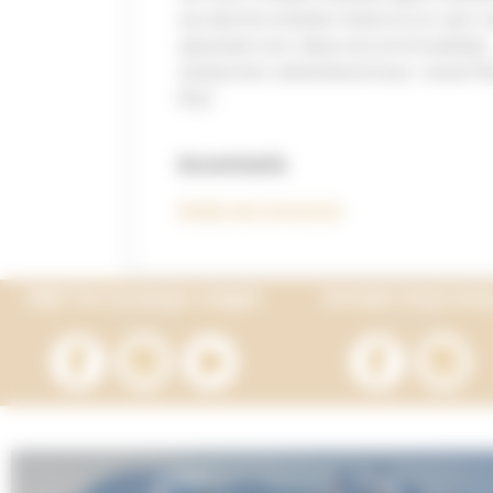
op slechts enkele meters is er een
speciaal voor deze accommodaties.
Aankomst vakantieverhuur: vanaf 16u t
10u)
Inventaris
Bekijk de inventaris
Blijf Terracamps volgen
Ontdek Onlycam