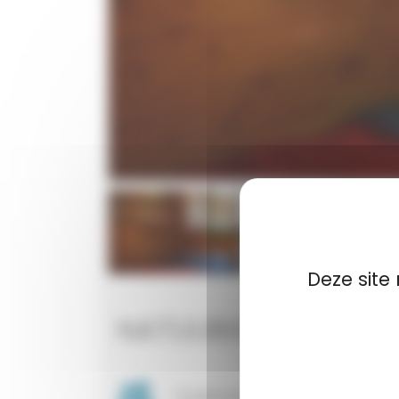
Deze site
NATUURHUT “PANNEC
4 personen
12 m