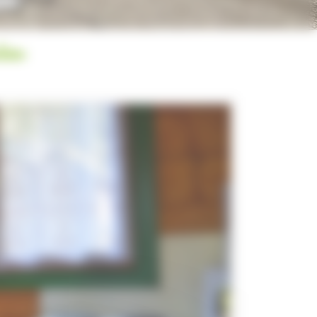
u
ieu