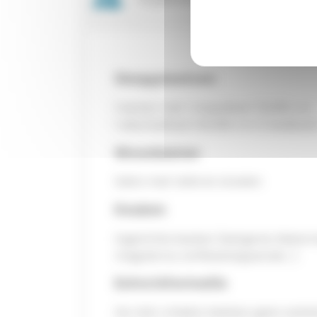
Slaapplaatsen
1 kamer met 1 stapelbed 70x190 cm
1 uitschuifbed 140x190 cm (1 bedbank
Woonkamer
Salon met tafel en stoelen
Keuken
Ingerichte keuken (eetgerei, kleine 
magnetron, koffiezetapparaat…)
Extra informatie
De mini-chalets hebben geen sanita