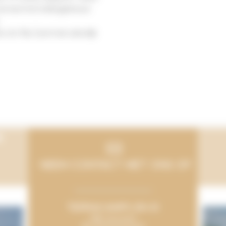
 verwarmd toiletgebouw
ot 19u (vertrek uiterlijk
p
NEEM CONTACT MET ONS OP
TERRACAMPS EN IK
Mijn account