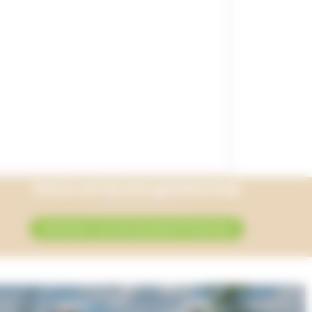
Sluit je aan bij onze gemeenschap
Abonneer u op de nieuwsbrief Onlycamp