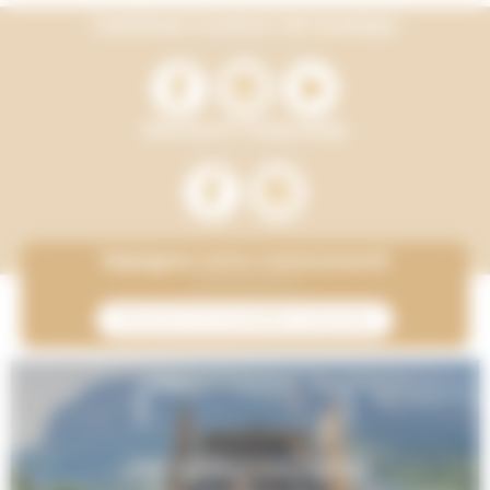
Continuer à suivre Terracamps
Découvrir Onlycamp
Rejoignez notre communauté
M’inscrire à la newsletter Onlycamp
Je découvre