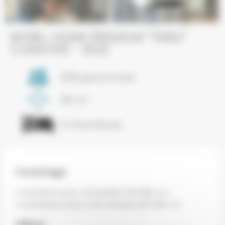
Next
MOBIL-HOME PREMIUM "TRIBU"
CLIMATISÉ - 2022
6/8 personnes
35 m²
3 chambres
Couchage
1 chambre avec 1 lit double 140×190 cm
2 chambres avec 2 lits simples 80×190 cm