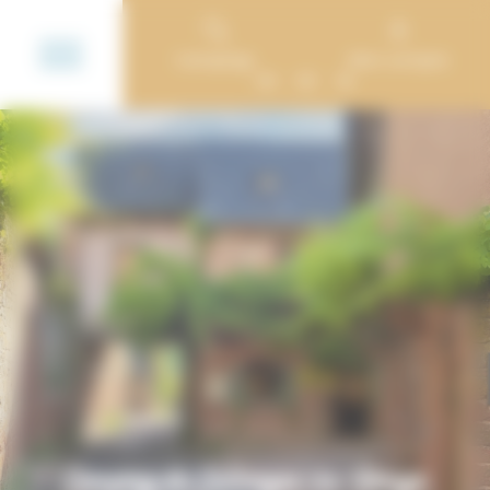
Panneau de gestion des cookies
Campings
Mon compte
EN
DE
NL
Camping de Collonges-la-Rouge