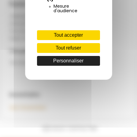
Équipements
Mesure
d'audience
Télévision
Climatisation réversible
Terrasse bois couverte
Tout accepter
Salon de jardin
Tout refuser
Les petits +
Personnaliser
"Kit d'accueil" et plateau de courtoisie
Inventaire
Voir l'inventaire
NOUS CONTACTER