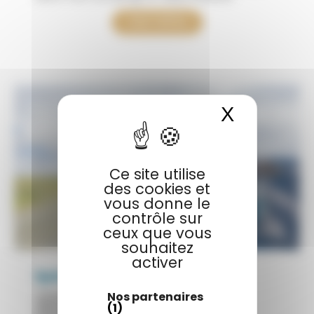
Voir l'offre
X
Masquer 
Ce site utilise
des cookies et
vous donne le
contrôle sur
ceux que vous
souhaitez
activer
Spécial long séjour
Jusqu’à 15% de réduction pour tout
Nos partenaires
séjour de 21 nuits minimum en
(1)