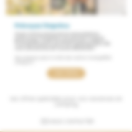
Prévoyez l'imprévu
Avec notre assurance annulation,
prévoyez l'imprévu et partez l’esprit
tranquille pour profiter pleinement de
vos vacances en toute sérénité !
Ne passez pas à côté de cette tranquillité
d’esprit !
Voir l'offre
Les offres spéciales pour vos vacances en
camping
NOUS CONTACTER