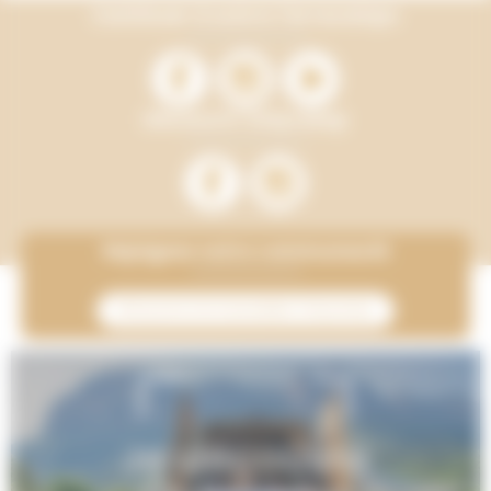
Continuer à suivre Terracamps
Découvrir Onlycamp
Rejoignez notre communauté
M’inscrire à la newsletter Onlycamp
Je découvre