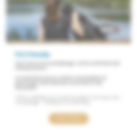
Pet Friendly
Sur tous nos campings, votre animal est
le bienvenu !
La solution pour rester ensemble et
partager les mêmes moments de
bonheur
Offre valable sur toute la saison et tous nos
campings - limitée à 2 animaux
Voir l'offre