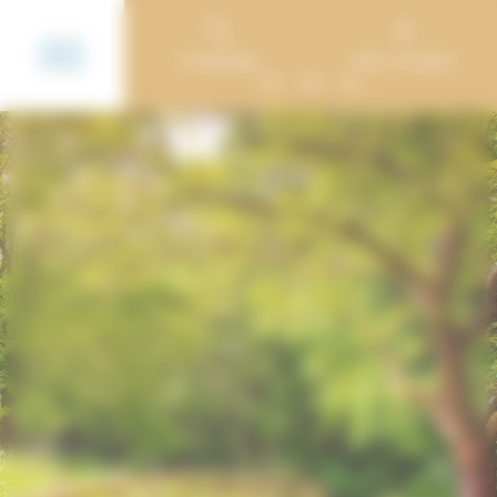
Panneau de gestion des cookies
Campings
Mon compte
EN
DE
NL