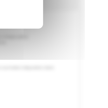
s chaque pièce
rte
 courtoisie à disposition dans