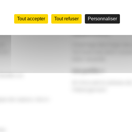
Tout accepter
Tout refuser
Personnaliser
Équipements
 cm
Chauffage électrique dan
0 cm
Terrasse bois semi-couve
Salon de jardin
Les petits +
130x180 cm
Kit d'accueil et plateau de
l'hébergement
ques de cuisson, micro-
rés