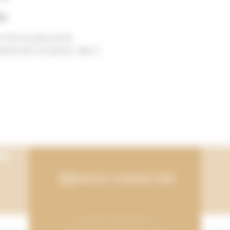
es
t 10h au plus tard)
elevé de compteur, dès 2
mp
NOUS CONTACTER