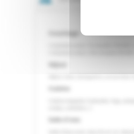
Couchage
1 chambre avec 1 lit double 140x190
1 chambre avec 2 lits simples 80x19
Séjour
Séjour avec banquette convertible 
Cuisine
Cuisine équipée (vaisselle, frigo, pla
ondes, cafetière…)
Salle d’eau
Salle d'eau avec douche et wc sépa