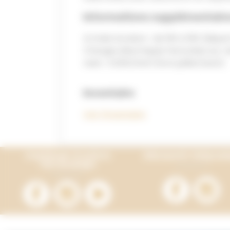
Informations supplémentair
Arrivée location : de 16h à 19h (dépar
Charges électriques facturées sur r
nuits : 0.20€/kwh (hors juillet/août)
Inventaire
Voir l'inventaire
Continuer à suivre
Découvrir Onlyca
Terracamps