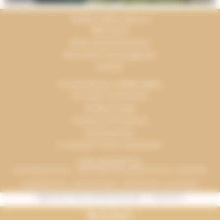
TERRACAMPS UND ICH
Mein Konto
Siehe unsere Broschüre
Alle unsere Campingplätze
Kontakt
ICH ENTDECKE TERRACAMPS
Die Vision Terracamps
Häufige Fragen
Gruppen und Gremien
Espace presse
In unserem Team mitarbeiten
ZAHLUNGSMITTEL
Urlaubsgutscheine – Verbundene Urlaubsgutscheine - Bankkarte
Copyright 2016 - 2026, INFOLIEN - Alle Rechte vorbehalten.
Allgemeine Geschäftsbedingungen
-
Impressum
Buchen