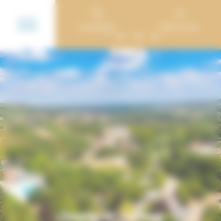
Cookie-Einstellungen
Campings
Mein Konto
FR
EN
NL
Camping de Santenay