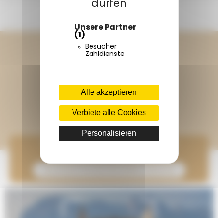
dürfen
KONTAKTIERE UNS
Unsere Partner
(1)
Folge weiterhin Terracamps
Besucher
Zähldienste
Entdecke Onlycamp
Alle akzeptieren
Verbiete alle Cookies
Personalisieren
Tritt unserer Gemeinschaft bei
Abonnieren Sie den Newsletter Onlycamp