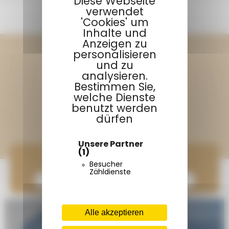
Diese Webseite
verwendet
KONTAKTIERE UNS
'Cookies' um
Inhalte und
Folge weiterhin Terracamps
Anzeigen zu
personalisieren
und zu
analysieren.
Bestimmen Sie,
Entdecke Onlycamp
welche Dienste
benutzt werden
dürfen
Unsere Partner
(1)
Tritt unserer Gemeinschaft bei
Besucher
Zähldienste
Abonnieren Sie den Newsletter Onlycamp
Alle akzeptieren