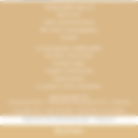
TERRACAMPS UND ICH
Mein Konto
Siehe unsere Broschüre
Alle unsere Campingplätze
Kontakt
ICH ENTDECKE TERRACAMPS
Die Vision Terracamps
Häufige Fragen
Gruppen und Gremien
Espace presse
In unserem Team mitarbeiten
ZAHLUNGSMITTEL
Urlaubsgutscheine – Verbundene Urlaubsgutscheine - Bankkarte
Copyright 2016 - 2026, INFOLIEN - Alle Rechte vorbehalten.
Allgemeine Geschäftsbedingungen
-
Impressum
Buchen