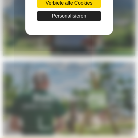
Verbiete alle Cookies
Ich entdecke
Personalisieren
Onlycamp
Rekrutierung