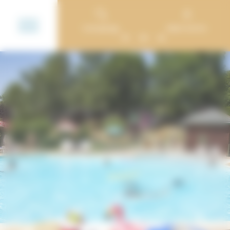
Cookie-Einstellungen
Campings
Mein Konto
FR
EN
NL
Camping de Tauves