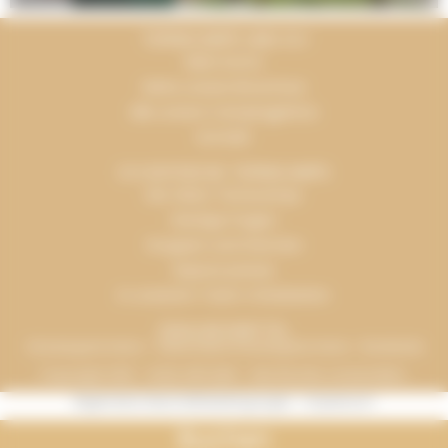
TERRACAMPS UND ICH
Mein Konto
Siehe unsere Broschüre
Alle unsere Campingplätze
Kontakt
ICH ENTDECKE TERRACAMPS
Die Vision Terracamps
Häufige Fragen
Gruppen und Gremien
Espace presse
In unserem Team mitarbeiten
ZAHLUNGSMITTEL
Urlaubsgutscheine – Verbundene Urlaubsgutscheine - Bankkarte
Copyright 2016 - 2026, INFOLIEN - Alle Rechte vorbehalten.
Allgemeine Geschäftsbedingungen
-
Impressum
Buchen