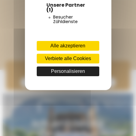
Folge weiterhin Terracamps
Unsere Partner
(1)
Besucher
Zähldienste
Entdecke Onlycamp
Alle akzeptieren
Verbiete alle Cookies
Tritt unserer Gemeinschaft bei
Personalisieren
Abonnieren Sie den Newsletter Onlycamp
Ich entdecke
Onlycamp