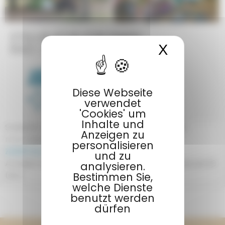
STELLPLÄTZE FÜR EINEN
X
Cookies
RAD-/WANDERSTOPP
1 à 2 Personen
Diese Webseite
80 à 100 m²
verwendet
'Cookies' um
Inhalte und
Stellplatz für 1 oder 2 kleine Zelte, nur für nicht
Anzeigen zu
motorisierte Nutzung vorgesehen.
personalisieren
ZUSÄTZLICHE INFORMATIONEN
und zu
Anreise Campingab 14 Uhr (Abreise spätestens um 12
analysieren.
Uhr)
Bestimmen Sie,
welche Dienste
benutzt werden
KONTAKTIERE UNS
dürfen