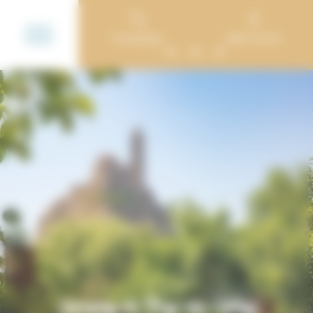
Cookie-Einstellungen
Campings
Mein Konto
FR
EN
NL
Camping du Puy-en-Velay