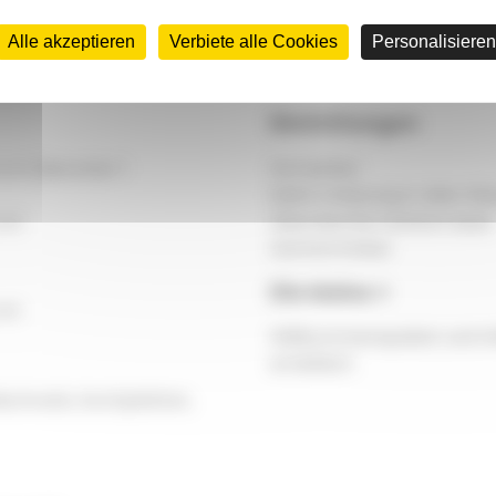
Alle akzeptieren
Verbiete alle Cookies
Personalisieren
Einrichtungen
 cm (darunter 1
Fernseher
Elektroheizung in allen R
 cm
Überdachte Holzterrasse
Gartenmöbel
Die kleine +
 cm
Willkommenspaket und Höf
erhältlich
lschrank, Kochplatten,