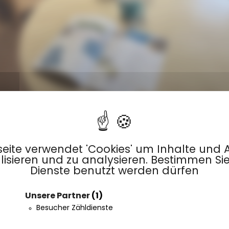
eite verwendet 'Cookies' um Inhalte und 
isieren und zu analysieren. Bestimmen Si
Dienste benutzt werden dürfen
LIEN“ CHALET
Unsere Partner
(1)
Besucher Zähldienste
,50 m²
2 Zimmer