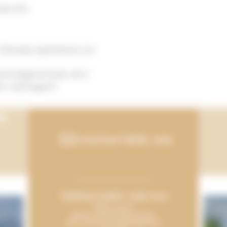
ates WC
r (Abreise spätestens um
and abgerechnet, ab 2
 Juli/August)
mp
KONTAKTIERE UNS
TERRACAMPS UND ICH
Mein Konto
Siehe unsere Broschüre
Alle unsere Campingplätze