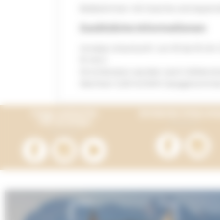
Badezimmer mit Dusche und separ
Zusätzliche Informationen
Anreise Unterkunft: von 16 bis 19 Uh
10 Uhr)
Stromkosten werden nach Zählerst
Nächten: 0,20 €/kWh (ausgenommen
Folge weiterhin
Entdecke Onlyca
Terracamps