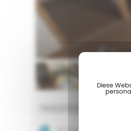
Diese Webs
personal
TRADITIONELLE „FAMI
5/7 Personen
44