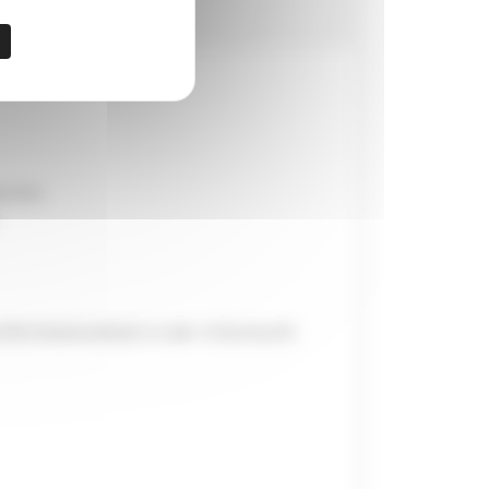
äumen
lichkeitstablett in der Unterkunft