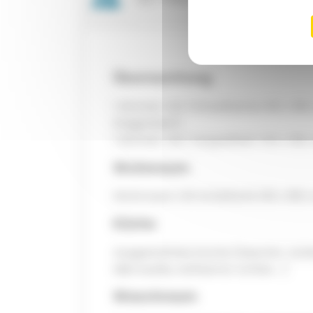
Übernachtung
1 Zimmer mit 3 Einzelbetten 80 x 190
Etagenbett)
1 Zimmer mit 1 Doppelbett 140 x 190
Wohnraum
Wohnraum mit Schlafsofa 130 x 180
Küche
Ausgestattete Küche (Geschirr, Küh
Mikrowelle, Kaffeema-schine …)
Waschraum