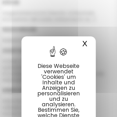
KÜCHE
Ausgestattete Küche (Geschirr, Kühlschrank,
Kochplatten, Mikrowelle, Kaffeemaschi-ne …)
WASCHRAUM
Badezimmer mit Dusche und separates WC
X
Cookies
ZUSÄTZLICHE INFORMATIONEN
Anreise Unterkunft: von 16 bis 19 Uhr (Abreise
Diese Webseite
spätestens um 10 Uhr)
verwendet
Stromkostenabrechnung nach Zählerstand in der
'Cookies' um
Nebensaison
Inhalte und
Anzeigen zu
EINRICHTUNGEN
personalisieren
und zu
Elektroheizung
analysieren.
Halbüberdachte Holzterrasse
Bestimmen Sie,
Gartenmöbel
welche Dienste