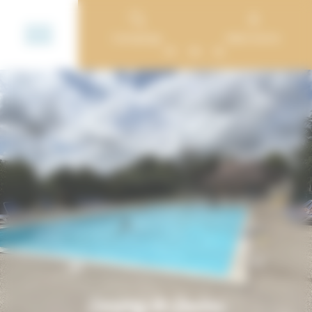
Cookie-Einstellungen
Campings
Mein Konto
FR
EN
NL
Camping de Saulieu