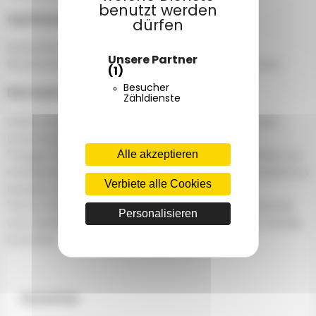
benutzt werden
Optional für Sie
dürfen
Bettwäscheverleih und Handtuchverleih :
Unsere Partner
9€/Einzelbett, 12€/Doppelbett, 5€/Handtuchset
(1)
Besucher
Die kleine +
Zähldienste
Willkommenspaket und Höflichkeitstablett in der
Unterkunft erhältlich
Alle akzeptieren
"Doggy-Kit" bei Ihrer Ankunft für einen Aufenthalt von
mindestens 7 Nächten, wenn Sie mit Ihrem Hund/Ihren
Verbiete alle Cookies
Hunden übernachten
"Kit für Kinder" bei Ihrer Ankunft für jeden Aufenthalt
Personalisieren
von mindestens 7 Nächten, wenn Sie mit Ihrer Familie
kommen
Inventar