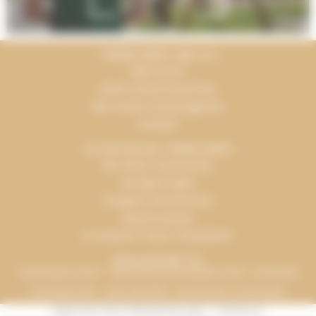
TERRACAMPS UND ICH
Mein Konto
Siehe unsere Broschüre
Alle unsere Campingplätze
Kontakt
ICH ENTDECKE TERRACAMPS
Die Vision Terracamps
Häufige Fragen
Gruppen und Gremien
Espace presse
In unserem Team mitarbeiten
ZAHLUNGSMITTEL
Urlaubsgutscheine – Verbundene Urlaubsgutscheine - Bankkarte
Copyright 2016 - 2026, INFOLIEN - Alle Rechte vorbehalten.
Allgemeine Geschäftsbedingungen
-
Impressum