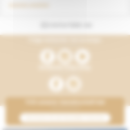
Inventar ansehen
KONTAKTIERE UNS
Folge weiterhin Terracamps
Entdecke Onlycamp
Tritt unserer Gemeinschaft bei
Abonnieren Sie den Newsletter Onlycamp