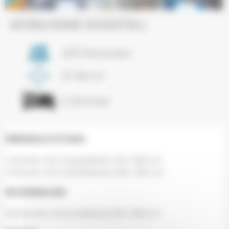
Next
MOBILHEIME ESSENTIELL
4/6 Personen
27.50 m²
2 Zimmer
ÜBERNACHTUNG
1 Zimmer mit 1 Doppelbett 140 x 190 cm
1 Zimmer mit 2 Einzelbetten 80 x 190 cm
WOHNRAUM
Wohnraum mit Schlafsofa 130 x 180 cm