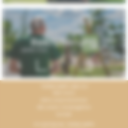
Rekrutierung
TERRACAMPS UND ICH
Mein Konto
Siehe unsere Broschüre
Alle unsere Campingplätze
Kontakt
ICH ENTDECKE TERRACAMPS