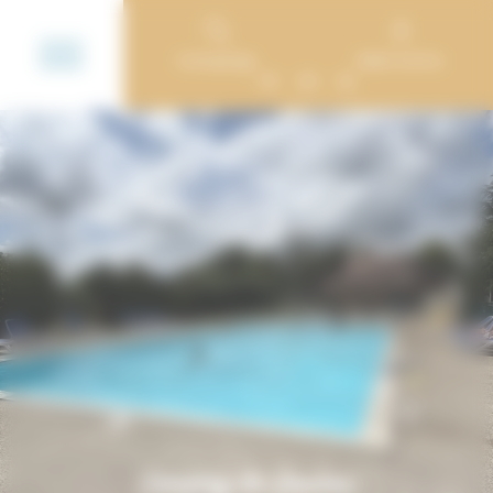
Cookie-Einstellungen
Campings
Mein Konto
FR
EN
NL
Camping de Saulieu