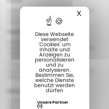
Küche
Ausgestattete Küchenecke (Geschirr, kleiner
X
Cookies
Kühlschrank, Kochplatten, Mikrowelle,
Kaffeemaschine ...)
Zusätzliche Informationen
Diese Webseite
verwendet
Die Mini-Chalets verfügen nicht über
'Cookies' um
Sanitäranlage und Wasserstelle. Ein geheiztes
Inhalte und
Sanitärgebäude steht speziell für diese
Anzeigen zu
personalisieren
Unterkünfte nur wenige Meter entfernt zur
und zu
Verfügung.
analysieren.
Anreise Unterkunft: von 16 bis 19 Uhr (Abreise
Bestimmen Sie,
spätestens um 10 Uhr)
welche Dienste
benutzt werden
dürfen
Einrichtungen
1 Elektroheizung
Unsere Partner
(1)
Überdachte Holzterrasse