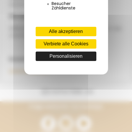
Besucher
Gartenmöbel
Zähldienste
Die kleine +
Willkommenspaket und Höflichkeitstablett in der
Alle akzeptieren
Unterkunft erhältlich
Verbiete alle Cookies
Personalisieren
Inventar
Inventar ansehen
KONTAKTIERE UNS
Folge weiterhin Terracamps