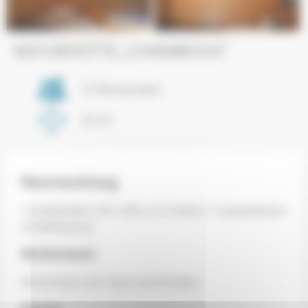
Next
NATURHÜTTE „CHAMBOUX“
2 Personen
6 m²
Übernachtung
1 Ausziehbett 140 x 190 cm (1 feste + 1 ausziehbare
Schlaffläche)
Wohnraum
Wohnraum mit Tisch und Stühlen