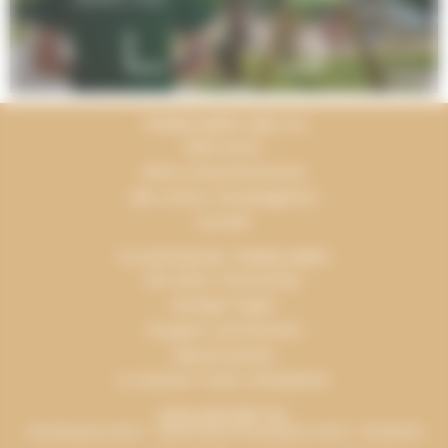
TERRACAMPS UND ICH
Mein Konto
Siehe unsere Broschüre
Alle unsere Campingplätze
Kontakt
ICH ENTDECKE TERRACAMPS
Die Vision Terracamps
Häufige Fragen
Gruppen und Gremien
Espace presse
In unserem Team mitarbeiten
ZAHLUNGSMITTEL
Urlaubsgutscheine – Verbundene Urlaubsgutscheine - Bankkarte