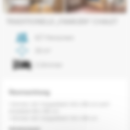
Next
TRADITIONELLE „FAMILIEN“ CHALET
6/7 Personen
33 m²
2 Zimmer
Übernachtung
1 Zimmer mit 1 Doppelbett 140 x 190 cm und 1
Einzelbett 80 x 190 cm
1 Zimmer mit 1 Doppelbett 140 x 190 cm