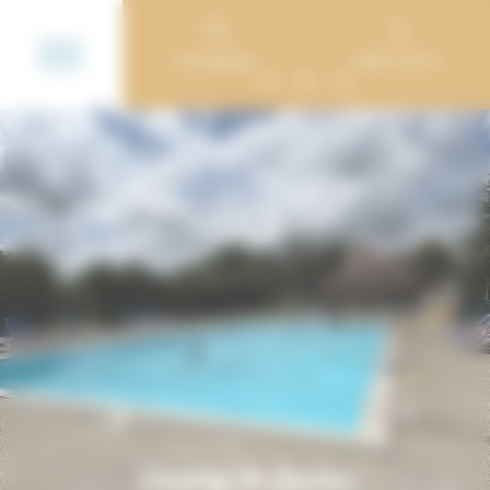
Cookie-Einstellungen
Campings
Mein Konto
FR
EN
NL
Camping de Saulieu