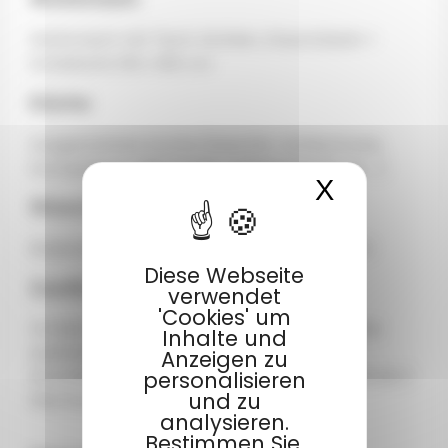
Wohnraum
Wohnraum mit Tisch, Stühlen, Staumöbeln +
Schlafsofa 130 x 180 cm
Küche
Ausgestattete Küche (Geschirr, Kühlschrank,
Kochplatten, Mikrowelle, Kaffeemaschi-ne ...)
X
Cookies
Waschraum
Badezimmer mit Dusche und separates WC
Diese Webseite
Zusätzliche Informationen
verwendet
'Cookies' um
Anreise Unterkunft: von 16 bis 19 Uhr (Abreise
Inhalte und
spätestens um 10 Uhr)
Anzeigen zu
Stromkostenabrechnung nach Zählerstand ab 2
personalisieren
und zu
Nächten in der Nebensaison
analysieren.
Bestimmen Sie,