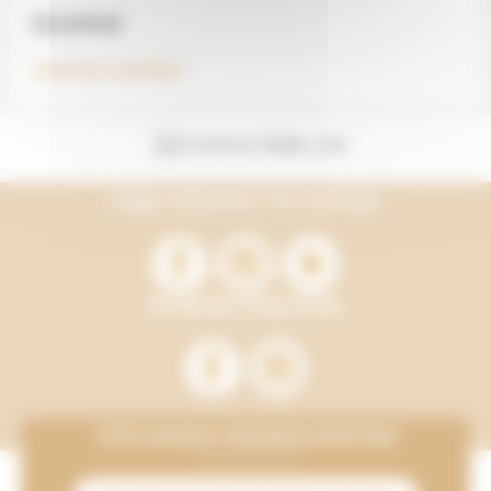
Inventar
Inventar ansehen
KONTAKTIERE UNS
Folge weiterhin Terracamps
Entdecke Onlycamp
Tritt unserer Gemeinschaft bei