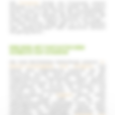
Die
Provence
bringt uns Franzosen unsere
Kindheit in Erinnerung und belebt alle unsere
Sinne! Ferien in der Sonne, die Lavendelfelder,
das Zirpen der Zikaden, die antiken Ruinen, die
urigen Märkte ... Pagnol, Cézanne, Van Gogh …
So viele schöne Dinge gibt es zu entdecken
oder wiederzufinden! Man bekommt einfach
nie genug davon ...
EINE INSEL MIT FANTASTISCHEM
AUSBLICK AUF AVIGNON
Die Insel Barthelasse beherbergt unseren
4-
Sterne-Campingplatz Pont d’Avignon
und
bietet eine unglaubliche Aussicht auf die
berühmte Brücke Saint-Bénézet und den
majestätischen Papstpalast. Diese größte
Flussinsel Europas ist ein besonders schönes
Naturgebiet, hier können Sie wandern und
frische Luft schnappen, bevor Sie auf
Entdeckungstour in
Avignon
gehen. Diese
mythische Stadt hält für Sie ein
außergewöhnliches kulturelles Erbe in einer
theatralischen Atmosphäre bereit, ganz
besonders im Julimonat während des