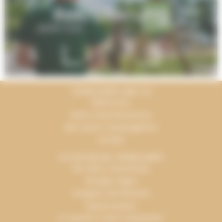
Rekrutierung
TERRACAMPS UND ICH
Mein Konto
Siehe unsere Broschüre
Alle unsere Campingplätze
Kontakt
ICH ENTDECKE TERRACAMPS
Die Vision Terracamps
Häufige Fragen
Gruppen und Gremien
Espace presse
In unserem Team mitarbeiten