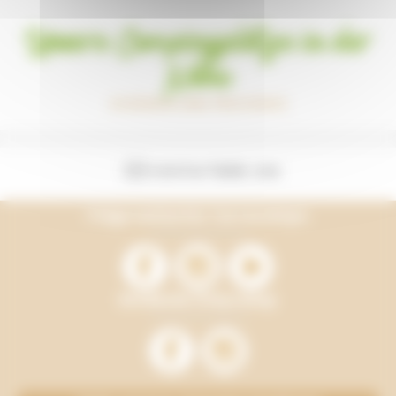
Unsere Campingplätze in der
Nähe
AVIGNON UND PROVENCE
KONTAKTIERE UNS
Folge weiterhin Terracamps
Entdecke Onlycamp