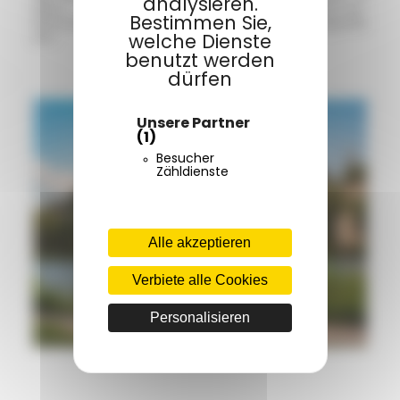
analysieren.
dem mittelalterlichen Dorf Simiane-la-
Bestimmen Sie,
Rotonde und schließlich im Kloster Ganagobie
ein.
welche Dienste
benutzt werden
dürfen
Unsere Partner
(1)
Besucher
Zähldienste
Alle akzeptieren
Verbiete alle Cookies
Personalisieren