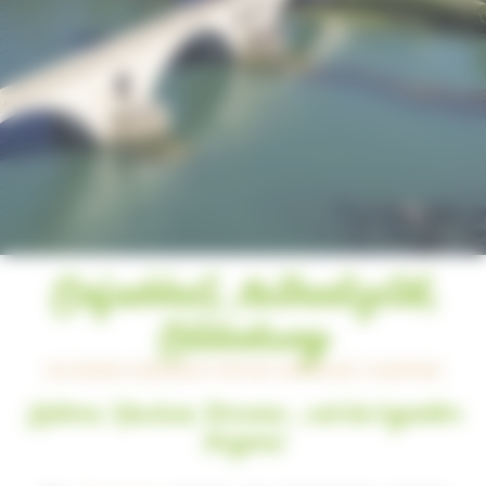
Einfachheit, Authentizität,
Entdeckung
AN EINEM UNSERER FÜR NATURNAHES CAMPING
Lubéron, Vaucluse, Provence … und das legendäre
Avignon!